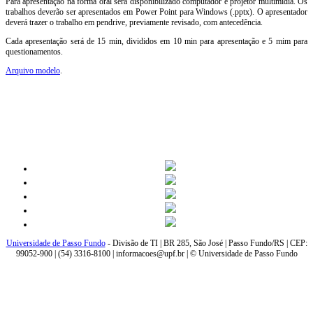
Para apresentação na forma oral será disponibilizado computador e projetor multimídia. Os
trabalhos deverão ser apresentados em Power Point para Windows (.pptx). O apresentador
deverá trazer o trabalho em pendrive, previamente revisado, com antecedência.
Cada apresentação será de 15 min, divididos em 10 min para apresentação e 5 mim para
questionamentos.
Arquivo modelo
.
Universidade de Passo Fundo
- Divisão de TI | BR 285, São José | Passo Fundo/RS | CEP:
99052-900 | (54) 3316-8100 | informacoes@upf.br | © Universidade de Passo Fundo