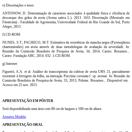
e) Dissertações e teses:
ANTONOW, D. Determinação de caracteres associados à qualidade física e eficiência de
descasque dos grãos de aveia (Avena sativa L.). 2013. 161f. Dissertação (Mestrado em
Fitotecnia) - Faculdade de Agronomia, Universidade Federal do Rio Grande do Sul, Porto
Alegre, 2013.
f) CD-ROM:
NUNES, S.T.; PACHECO, M.T. Estimativa da resistência da mancha negra (Pyrenophora
chaetomioides) em aveia através de duas metodologias de avaliação da severidade. In:
Reunião da Comissão Brasileira de Pesquisa de Aveia, 34, 2014, Castro. Resumos...
Castro: Fundação ABC, 2014. 032. 1-CD-ROM.
g) Internet:
Figueiró, A.A. et al. Análise do transcriptoma da cultivar de aveia URS 21, parcialmente
resistente à ferrugem da folha, na interação Puccinia coronata f. sp. avenae. In: Reunião da
Comissão Brasileira de Pesquisa de Aveia, 33, 2013, Pelotas. Resumos... Disponível em .
Acesso em 25 nov. 2015.
APRESENTAÇÃO EM PÔSTER
Será disponibilizada uma área com 90 cm de largura x 100 cm de altura.
Arquivo Modelo
APRESENTAÇÃO ORAL