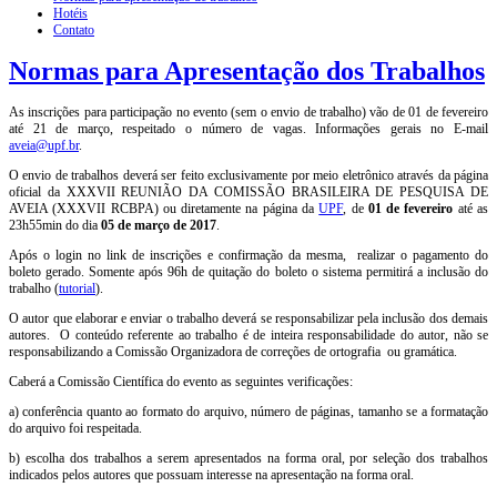
Hotéis
Contato
Normas para Apresentação dos Trabalhos
As inscrições para participação no evento (sem o envio de trabalho) vão de 01 de fevereiro
até 21 de março, respeitado o número de vagas. Informações gerais no E-mail
aveia@upf.br
.
O envio de trabalhos deverá ser feito exclusivamente por meio eletrônico através da página
oficial da XXXVII REUNIÃO DA COMISSÃO BRASILEIRA DE PESQUISA DE
AVEIA (XXXVII RCBPA) ou diretamente na página da
UPF
, de
01 de fevereiro
até as
23h55min do dia
05 de março de 2017
.
Após o login no link de inscrições e confirmação da mesma, realizar o pagamento do
boleto gerado. Somente após 96h de quitação do boleto o sistema permitirá a inclusão do
trabalho (
tutorial
).
O autor que elaborar e enviar o trabalho deverá se responsabilizar pela inclusão dos demais
autores. O conteúdo referente ao trabalho é de inteira responsabilidade do autor, não se
responsabilizando a Comissão Organizadora de correções de ortografia ou gramática.
Caberá a Comissão Científica do evento as seguintes verificações:
a) conferência quanto ao formato do arquivo, número de páginas, tamanho se a formatação
do arquivo foi respeitada.
b) escolha dos trabalhos a serem apresentados na forma oral, por seleção dos trabalhos
indicados pelos autores que possuam interesse na apresentação na forma oral.