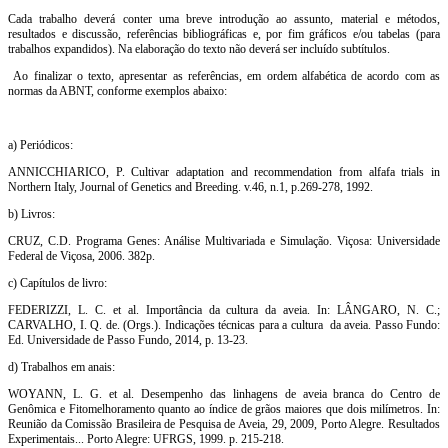
Cada trabalho deverá conter uma breve introdução ao assunto, material e métodos,
resultados e discussão, referências bibliográficas e, por fim gráficos e/ou tabelas (para
trabalhos expandidos). Na elaboração do texto não deverá ser incluído subtítulos.
Ao finalizar o texto, apresentar as referências, em ordem alfabética de acordo com as
normas da ABNT, conforme exemplos abaixo:
a) Periódicos:
ANNICCHIARICO, P. Cultivar adaptation and recommendation from alfafa trials in
Northern Italy, Journal of Genetics and Breeding. v.46, n.1, p.269-278, 1992.
b) Livros:
CRUZ, C.D. Programa Genes: Análise Multivariada e Simulação. Viçosa: Universidade
Federal de Viçosa, 2006. 382p.
c) Capítulos de livro:
FEDERIZZI, L. C. et al. Importância da cultura da aveia. In: LÂNGARO, N. C.;
CARVALHO, I. Q. de. (Orgs.). Indicações técnicas para a cultura da aveia. Passo Fundo:
Ed. Universidade de Passo Fundo, 2014, p. 13-23.
d) Trabalhos em anais:
WOYANN, L. G. et al. Desempenho das linhagens de aveia branca do Centro de
Genômica e Fitomelhoramento quanto ao índice de grãos maiores que dois milímetros. In:
Reunião da Comissão Brasileira de Pesquisa de Aveia, 29, 2009, Porto Alegre. Resultados
Experimentais... Porto Alegre: UFRGS, 1999. p. 215-218.