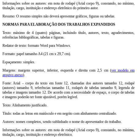
Informações sobre os autores: em nota de rodapé (Arial corpo 9), constando, no mínimo,
titulação, cargo, instituição e endereço eletrônico do primeiro autor.
Resumo: O resumo simples não deverá apresentar gráficos, figuras ou tabelas.
NORMAS PARA ELABORAÇÃO DOS TRABALHOS EXPANDIDOS
Texto: máximo de 4 (quatro) páginas, incluindo título, autores, texto, agradecimentos,
referências bibliográficas, tabelas e figuras.
Redator de texto: formato Word para Windows.
Formato: papel tamanho A4 (21 cm x 29,7 cm).
Espaçamento: simples.
Margens: margens superior, inferior, esquerda e direita com 2,5 cm (
ver modelo em
arquivo anexo
).
Fonte: Arial – corpo do texto em fonte 12, chamadas dos autores tamanho 12, rodapé
(autores) tamanho 9, referências tamanho 11, rodapés de tabelas tamanho 9, legenda de
tabelas e imagens tamanho 12. De acordo com a necessidade de espaço, o corpo de tabelas
e imagens poderão ter fonte ajustável, porém legível.
Texto: Alinhamento justificado.
Título: todas as letras em maiúsculo e em negrito com alinhamento centralizado.
Autores: nomes completos, sendo sublinhado o nome do apresentador do trabalho.
Informações sobre os autores: em nota de rodapé (Arial corpo 9), constando, no mínimo,
titulação, cargo, instituição e endereço eletrônico.