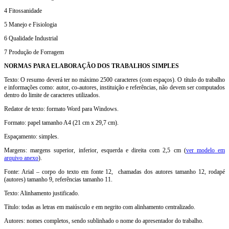
4 Fitossanidade
5 Manejo e Fisiologia
6 Qualidade Industrial
7 Produção de Forragem
NORMAS PARA ELABORAÇÃO DOS TRABALHOS SIMPLES
Texto: O resumo deverá ter no máximo 2500 caracteres (com espaços). O título do trabalho
e informações como: autor, co-autores, instituição e referências, não devem ser computados
dentro do limite de caracteres utilizados.
Redator de texto: formato Word para Windows.
Formato: papel tamanho A4 (21 cm x 29,7 cm).
Espaçamento: simples.
Margens: margens superior, inferior, esquerda e direita com 2,5 cm (
ver modelo em
arquivo anexo
).
Fonte: Arial – corpo do texto em fonte 12, chamadas dos autores tamanho 12, rodapé
(autores) tamanho 9, referências tamanho 11.
Texto: Alinhamento justificado.
Título: todas as letras em maiúsculo e em negrito com alinhamento centralizado.
Autores: nomes completos, sendo sublinhado o nome do apresentador do trabalho.