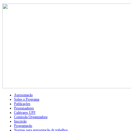
Apresentação
Sobre o Programa
Publicações
Pesquisadores
Cultivares UPF
Comissão Organizadora
Inscrição
Programação
Normas para apresentação de trabalhos