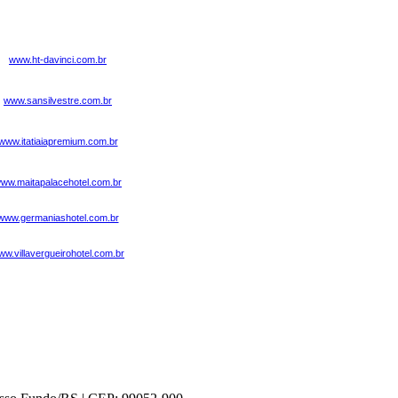
www.ht-davinci.com.br
www.sansilvestre.com.br
www.itatiaiapremium.com.br
ww.maitapalacehotel.com.br
www.germaniashotel.com.br
w.villavergueirohotel.com.br