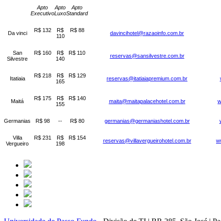
Apto
Apto
Apto
Executivo
Luxo
Standard
R$ 132
R$
R$ 88
Da vinci
davincihotel@razaoinfo.com.br
110
San
R$ 160
R$
R$ 110
reservas@sansilvestre.com.br
Silvestre
140
R$ 218
R$
R$ 129
Itatiaia
reservas@itatiaiapremium.com.br
165
R$ 175
R$
R$ 140
Maitá
maita@maitapalacehotel.com.br
w
155
Germanias
R$ 98
--
R$ 80
germanias@germaniashotel.com.br
Villa
R$ 231
R$
R$ 154
reservas@villavergueirohotel.com.br
ww
Vergueiro
198