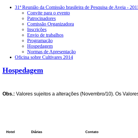
31ª Reunião da Comissão brasileira de Pesquisa de Aveia - 201
Convite para o evento
Patrocinadores
Comissão Organizadora
Inscrições
Envio de trabalhos
Programação
Hospedagem
Normas de Apresentação
Oficina sobre Cultivares 2014
Hospedagem
Obs.:
Valores sujeitos a alterações (Novembro/10). Os Valor
Hotel
Diárias
Contato