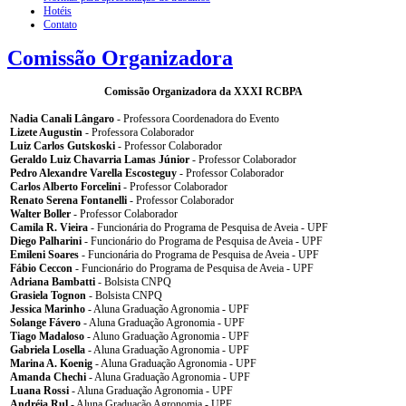
Hotéis
Contato
Comissão Organizadora
Comissão Organizadora da XXXI RCBPA
Nadia Canali Lângaro
- Professora Coordenadora do Evento
Lizete Augustin
- Professora Colaborador
Luiz Carlos Gutskoski
- Professor Colaborador
Geraldo Luiz Chavarria Lamas Júnior
- Professor Colaborador
Pedro Alexandre Varella Escosteguy
- Professor Colaborador
Carlos Alberto Forcelini
- Professor Colaborador
Renato Serena Fontanelli
- Professor Colaborador
Walter Boller
- Professor Colaborador
Camila R. Vieira
- Funcionária do Programa de Pesquisa de Aveia - UPF
Diego Palharini
- Funcionário do Programa de Pesquisa de Aveia - UPF
Emileni Soares
- Funcionária do Programa de Pesquisa de Aveia - UPF
Fábio Ceccon
- Funcionário do Programa de Pesquisa de Aveia - UPF
Adriana Bambatti
- Bolsista CNPQ
Grasiela Tognon
- Bolsista CNPQ
Jessica Marinho
- Aluna Graduação Agronomia - UPF
Solange Fávero
- Aluna Graduação Agronomia - UPF
Tiago Madaloso
- Aluno Graduação Agronomia - UPF
Gabriela Losella
- Aluna Graduação Agronomia - UPF
Marina A. Koenig
- Aluna Graduação Agronomia - UPF
Amanda Chechi
- Aluna Graduação Agronomia - UPF
Luana Rossi
- Aluna Graduação Agronomia - UPF
Andréia Rul
- Aluna Graduação Agronomia - UPF