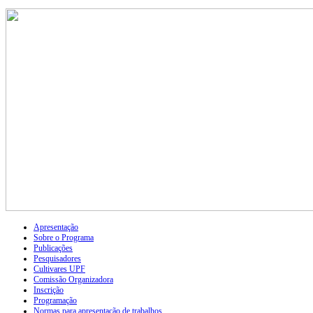
Apresentação
Sobre o Programa
Publicações
Pesquisadores
Cultivares UPF
Comissão Organizadora
Inscrição
Programação
Normas para apresentação de trabalhos