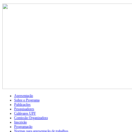
Apresentação
Sobre o Programa
Publicações
Pesquisadores
Cultivares UPF
Comissão Organizadora
Inscrição
Programação
Normas para apresentação de trabalhos